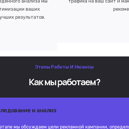
еденного анализа мы
трафика на ваш сайт и ма
птимизации ваших
реком
лучших результатов.
Этапы Работы И Нюансы
Как
мы
работаем?
следование и анализ
 этапе мы обсуждаем цели рекламной кампании, определ