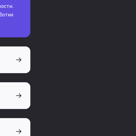
ности.
аботки