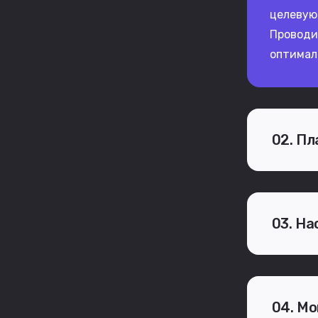
целевую
Проводи
оптимал
02. Пл
03. На
04. Мо