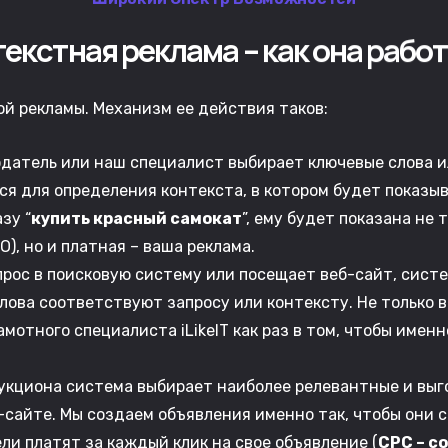
текстная
реклама
–
как
она
работ
ой рекламы. Механизм ее действия таков:
датель или наш специалист выбирает ключевые слова ил
ся для определения контекста, в котором будет показыв
зу “
купить красный самокат
”, ему будет показана не 
), но и платная – ваша реклама.
прос в поисковую систему или посещает веб-сайт, сист
лова соответствуют запросу или контексту. Не только 
амотного специалиста iLikeIT как раз в том, чтобы име
укциона система выбирает наиболее релевантные и выг
-сайте. Мы создаем объявления именно так, чтобы они 
и платят за каждый клик на свое объявление (
CPC – co