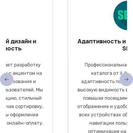
н и
Адаптивность и оптимизац
SEO
аботку
Профессиональная разработка 
том на
каталога от iLikeIT гарантир
ия и
адаптивность под разные устрой
ей. Мы
высокую видимость в поисковых с
ильный
повышая посещаемость. Качеств
ировку,
отображение и удобство использо
ления
всех устройствах обеспечивают л
оплату.
навигации пользователями. S
оптимизация на этапе разраб