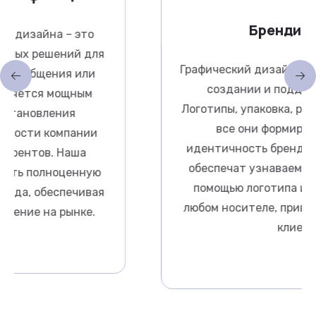
– это
Графический дизайн играет ключеву
ий для
создании и поддержании брен
я или
Логотипы, упаковка, рекламные мат
щным
все они формируют визуальн
ия
идентичность бренда. Наши спец
пании
обеспечат узнаваемость вашего б
Наша
помощью логотипа и цветовой га
ценную
любом носителе, привлекая потенц
печивая
клиентов.
ынке.